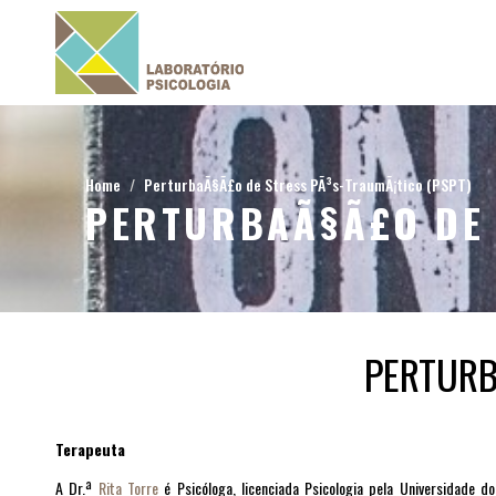
Home
PerturbaÃ§Ã£o de Stress PÃ³s-TraumÃ¡tico (PSPT)
PERTURBAÃ§Ã£O DE 
PERTURB
Terapeuta
A Dr.ª
Rita Torre
é Psicóloga, licenciada Psicologia pela Universidade d