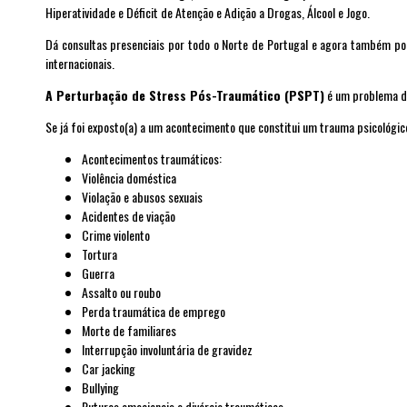
Hiperatividade e Déficit de Atenção e Adição a Drogas, Álcool e Jogo
.
Dá consultas presenciais por todo o Norte de Portugal e agora também por
internacionais.
A P
erturbação de Stress Pós-Traumático (PSPT)
é um problema de
Se já foi exposto(a) a um acontecimento que constitui um trauma psicológi
Acontecimentos traumáticos:
Violência doméstica
Violação e abusos sexuais
Acidentes de viação
Crime violento
Tortura
Guerra
Assalto ou roubo
Perda traumática de emprego
Morte de familiares
Interrupção involuntária de gravidez
Car jacking
Bullying
Ruturas emocionais e divórcio traumáticos