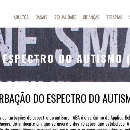
ADULTOS
CASAIS
SEXUALIDADE
CRIANÇAS
TERAPIAS
ESPECTRO DO AUTISMO (
RBAÇÃO DO ESPECTRO DO AUTISM
s perturbações do espectro do autismo. ABA é o acrónimo de Applied Be
ncias, do ambiente em que se insere e das relações que estabelece. 
ado de competências necessárias para que a criança possa adquirir in