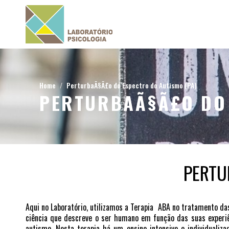
Home
PerturbaÃ§Ã£o do Espectro do Autismo (PA)
PERTURBAÃ§Ã£O DO 
PERTU
Aqui no Laboratório, utilizamos a Terapia ABA no tratamento da
ciência que descreve o ser humano em função das suas experiê
autismo. Nesta terapia há um ensino intensivo e individualiz