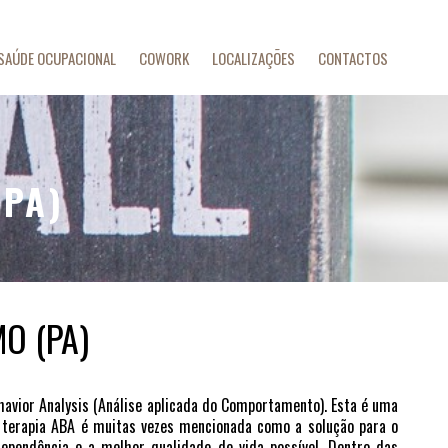
SAÚDE OCUPACIONAL
COWORK
LOCALIZAÇÕES
CONTACTOS
PA)
O (PA)
havior Analysis (Análise aplicada do Comportamento). Esta é uma
A terapia ABA é muitas vezes mencionada como a solução para o
dependência e a melhor qualidade de vida possível. Dentro das