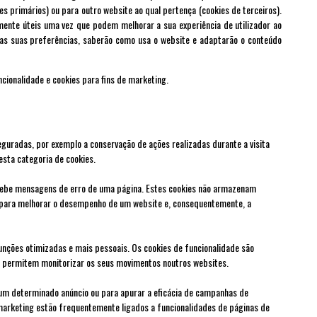
es primários) ou para outro website ao qual pertença (cookies de terceiros).
mente úteis uma vez que podem melhorar a sua experiência de utilizador ao
 das suas preferências, saberão como usa o website e adaptarão o conteúdo
cionalidade e cookies para fins de marketing.
eguradas, por exemplo a conservação de ações realizadas durante a visita
esta categoria de cookies.
ecebe mensagens de erro de uma página. Estes cookies não armazenam
te para melhorar o desempenho de um website e, consequentemente, a
funções otimizadas e mais pessoais. Os cookies de funcionalidade são
ão permitem monitorizar os seus movimentos noutros websites.
de um determinado anúncio ou para apurar a eficácia de campanhas de
 marketing estão frequentemente ligados a funcionalidades de páginas de