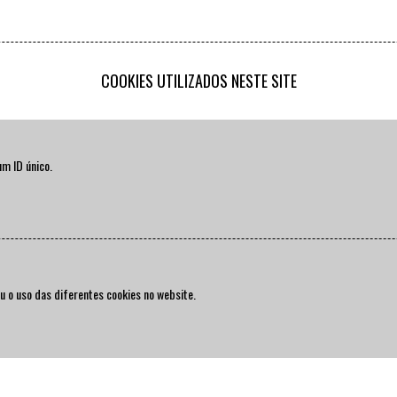
COOKIES UTILIZADOS NESTE SITE
um ID único.
tou o uso das diferentes cookies no website.