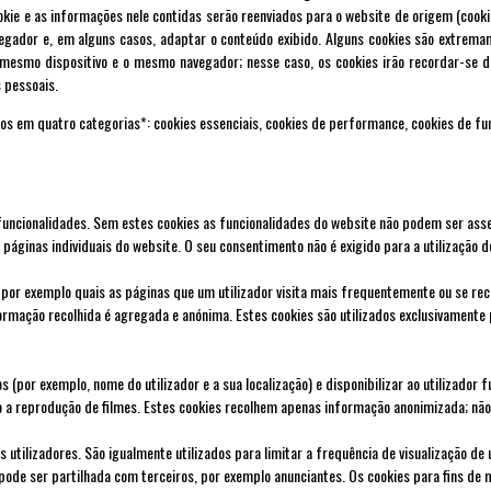
okie e as informações nele contidas serão reenviados para o website de origem (cooki
vegador e, em alguns casos, adaptar o conteúdo exibido. Alguns cookies são extrema
r o mesmo dispositivo e o mesmo navegador; nesse caso, os cookies irão recordar-se
 pessoais.
os em quatro categorias*: cookies essenciais, cookies de performance, cookies de fun
s funcionalidades. Sem estes cookies as funcionalidades do website não podem ser ass
páginas individuais do website. O seu consentimento não é exigido para a utilização d
 por exemplo quais as páginas que um utilizador visita mais frequentemente ou se r
nformação recolhida é agregada e anónima. Estes cookies são utilizados exclusivamen
por exemplo, nome do utilizador e a sua localização) e disponibilizar ao utilizador 
omo a reprodução de filmes. Estes cookies recolhem apenas informação anonimizada; n
s utilizadores. São igualmente utilizados para limitar a frequência de visualização 
pode ser partilhada com terceiros, por exemplo anunciantes. Os cookies para fins de