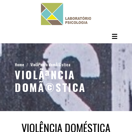
Home
ViolÃªncia domÃ©stica
VIOLÃªNCIA
DOMÃ©STICA
VIOLÊNCIA DOMÉSTICA