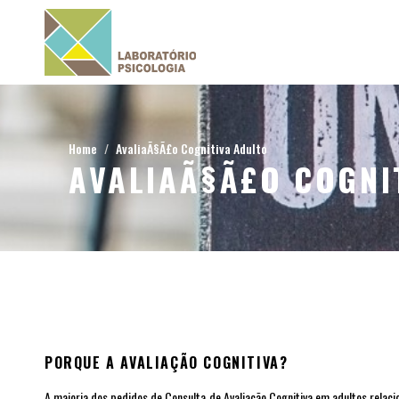
Home
AvaliaÃ§Ã£o Cognitiva Adulto
AVALIAÃ§Ã£O COGNI
PORQUE A AVALIAÇÃO COGNITIVA?
A maioria dos pedidos de Consulta de Avaliação Cognitiva em adultos relac