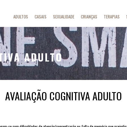
ADULTOS
CASAIS
SEXUALIDADE
CRIANÇAS
TERAPIAS
TIVA ADULTO
AVALIAÇÃO COGNITIVA ADULTO
ionam-se com dificuldades de atenção/concentração ou falta de memória que prejudic