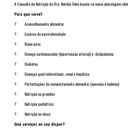
A Consulta de Nutrição da Dra. Natália Silva baseia-se numa abordagem clíni
Para que serve?
?
Aconselhamento alimentar
?
Excesso de peso/obesidade
?
Baixo peso
?
Doença cardiovascular (hipertensão arterial) e dislipidemia
?
Diabetes
?
Doenças gastrointestinais ,renal e hepática
?
Perturbações do comportamento alimentar (anorexia e bulimia)
?
Nutrição na gravidez
?
Nutrição pediátrica
?
Nutrição no idoso
Que serviços ao seu dispor?