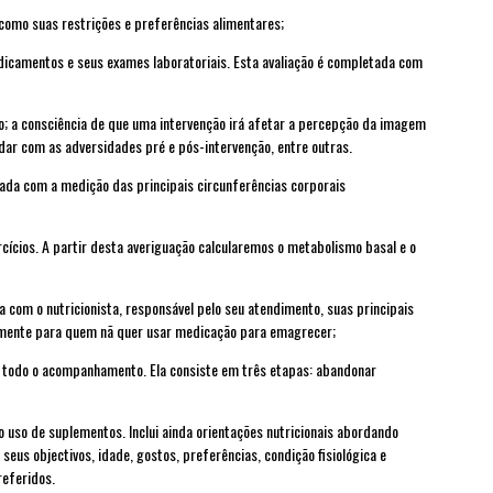
 como suas restrições e preferências alimentares;
edicamentos e seus exames laboratoriais. Esta avaliação é completada com
ão; a consciência de que uma intervenção irá afetar a percepção da imagem
dar com as adversidades pré e pós-intervenção, entre outras.
tada com a medição das principais circunferências corporais
rcícios. A partir desta averiguação calcularemos o metabolismo basal e o
a com o nutricionista, responsável pelo seu atendimento, suas principais
lmente para quem nã quer usar medicação para emagrecer;
te todo o acompanhamento. Ela consiste em três etapas: abandonar
o uso de suplementos. Inclui ainda orientações nutricionais abordando
us objectivos, idade, gostos, preferências, condição fisiológica e
referidos.