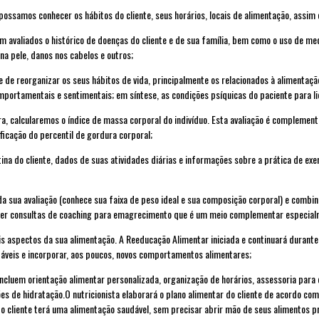
 possamos conhecer os hábitos do cliente, seus horários, locais de alimentação, assim
m avaliados o histórico de doenças do cliente e de sua família, bem como o uso de m
a pele, danos nos cabelos e outros;
e de reorganizar os seus hábitos de vida, principalmente os relacionados à alimentaç
ortamentais e sentimentais; em síntese, as condições psíquicas do paciente para li
ra, calcularemos o índice de massa corporal do indivíduo. Esta avaliação é complemen
ficação do percentil de gordura corporal;
tina do cliente, dados de suas atividades diárias e informações sobre a prática de exe
 da sua avaliação (conhece sua faixa de peso ideal e sua composição corporal) e combin
fazer consultas de coaching para emagrecimento que é um meio complementar especia
pais aspectos da sua alimentação. A Reeducação Alimentar iniciada e continuará duran
áveis e incorporar, aos poucos, novos comportamentos alimentares;
ncluem orientação alimentar personalizada, organização de horários, assessoria para 
de hidratação.O nutricionista elaborará o plano alimentar do cliente de acordo com se
m, o cliente terá uma alimentação saudável, sem precisar abrir mão de seus alimentos p