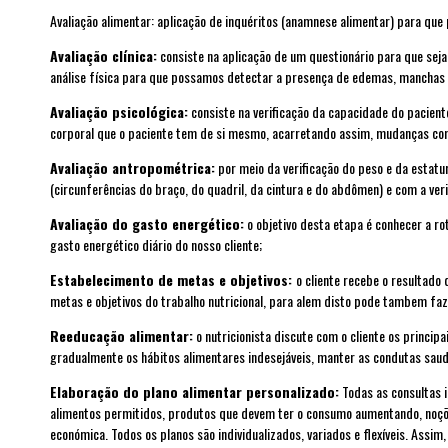
Avaliação alimentar: aplicação de inquéritos (anamnese alimentar) para que
Avaliação clínica:
consiste na aplicação de um questionário para que seja
análise física para que possamos detectar a presença de edemas, manchas n
Avaliação psicológica:
consiste na verificação da capacidade do pacient
corporal que o paciente tem de si mesmo, acarretando assim, mudanças comp
Avaliação antropométrica:
por meio da verificação do peso e da estatu
(circunferências do braço, do quadril, da cintura e do abdômen) e com a veri
Avaliação do gasto energético:
o objetivo desta etapa é conhecer a ro
gasto energético diário do nosso cliente;
Estabelecimento de metas e objetivos:
o cliente recebe o resultado
metas e objetivos do trabalho nutricional, para alem disto pode tambem 
Reeducação alimentar:
o nutricionista discute com o cliente os princi
gradualmente os hábitos alimentares indesejáveis, manter as condutas saud
Elaboração do plano alimentar personalizado:
Todas as consultas i
alimentos permitidos, produtos que devem ter o consumo aumentando, noções 
económica. Todos os planos são individualizados, variados e flexíveis. Assi