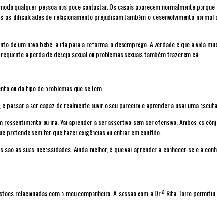
 modo qualquer pessoa nos pode contactar. Os casais aparecem normalmente porque a
ezes as dificuldades de relacionamento prejudicam também o desenvolvimento normal 
nto de um novo bebé, a ida para a reforma, o desemprego. A verdade é que a vida mu
É frequente a perda de desejo sexual ou problemas sexuais também trazerem cá
nto ou do tipo de problemas que se tem.
, e passar a ser capaz de realmente ouvir o seu parceiro e aprender a usar uma escuta
m ressentimento ou ira. Vai aprender a ser assertivo sem ser ofensivo. Ambos os cô
ue pretende sem ter que fazer exigências ou entrar em conflito.
s são as suas necessidades. Ainda melhor, é que vai aprender a conhecer-se e a conh
.
estões relacionadas com o meu companheiro. A sessão com a Dr.ª Rita Torre permitiu