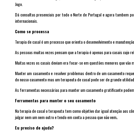
Jogo
.
Dá consultas presenciais por todo o Norte de Portugal e agora tambem por
internacionais.
Como se processa
Terapia de casal é um processo que orienta o desenvolvimento e manutençã
As pessoas muitas vezes pensam que a terapia é apenas para casais cujo rel
Muitas vezes os casais deviam era focar-se em questões menores que vão 
Manter um casamento e resolver problemas dentro de um casamento requer
do nosso casamento mas um terapeuta de casal pode ser de grande utilidad
As ferramentas necessárias para manter um casamento gratificante podem 
Ferramentas para manter o seu casamento
Na terapia de casal o terapeuta tem como objetivo dar igual atenção aos côn
julgar nem um nem outro e tendo em conta a
pessoa
que n
ã
o vem
.
Eu preciso de ajuda?