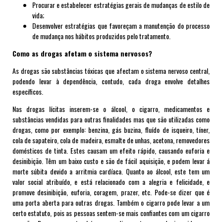
Procurar e estabelecer estratégias gerais de mudanças de estilo de
vida;
Desenvolver estratégias que favoreçam a manutenção do processo
de mudança nos hábitos produzidos pelo tratamento.
Como as drogas afetam o sistema nervosos?
As drogas são substâncias tóxicas que afectam o sistema nervoso central,
podendo levar à dependência, contudo, cada droga envolve detalhes
específicos.
Nas drogas lícitas inserem-se o álcool, o cigarro, medicamentos e
substâncias vendidas para outras finalidades mas que são utilizadas como
drogas, como por exemplo: benzina, gás buzina, fluído de isqueiro, tíner,
cola de sapateiro, cola de madeira, esmalte de unhas, acetona, removedores
domésticos de tinta. Estes causam um efeito rápido, causando euforia e
desinibição. Têm um baixo custo e são de fácil aquisição, e podem levar á
morte súbita devido a arritmia cardíaca. Quanto ao álcool, este tem um
valor social atribuído, e está relacionado com a alegria e felicidade, e
promove desinibição, euforia, coragem, prazer, etc. Pode-se dizer que é
uma porta aberta para outras drogas. Também o cigarro pode levar a um
certo
estatuto
, pois as pessoas sentem-se mais confiantes com um cigarro