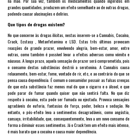
na m
ã
o. Por sua vez, tamb
é
m os medicamentos quando ingeridos em
grandes quantidades, produzem um efeito semelhante ao de outras drogas,
podendo causar alucinações e delírios.
Que tipos de drogas existem?
No que concerne às drogas ilícitas, nestas inserem-se a Cannabis, Cocaína,
Crack, Ecstasy , Metanfetamina e LSD. Estas três últimas provocam
reacções de grande prazer, envolvendo alegria, bem-estar, amor, entre
outras, como também é possível levar a efeitos adversos como vómito e
náuseas. A longo prazo, aquela sensação de prazer será comprometida, pois
o consumo destas substâncias destrói a serotonina. A Cannabis causa
relaxamento, bem-estar, fome, vontade de rir, etc, e ao contrário do que se
pensa causa dependência. É comum o consumidor possuir as falsas crenças
de que esta substância faz menos mal do que o cigarro e o álcool, e que
pode parar de fumar quando quiser que não sentirá falta. No que diz
respeito à cocaína, esta pode ser fumada ou ejectada. Provoca sensações
agradáveis de euforia, fantasias de força, poder, beleza e sedução. No
entanto, o pós-efeito leva a sentimentos desagradáveis, como angústia,
cansaço, irritabilidade, que, consequentemente, leva a um novo consumo de
forma a diminuir esses sentimentos. Já o Crack tem um efeito mais intenso,
é mais barato que a cocaína e causa maior dependência.